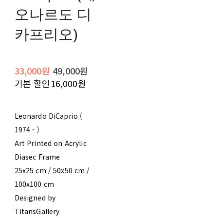
오나르도 디
카프리오)
33,000원
49,000원
기본 할인
16,000원
Leonardo DiCaprio (
1974 - )
Art Printed on Acrylic
Diasec Frame
25x25 cm / 50x50 cm /
100x100 cm
Designed by
TitansGallery