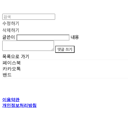
수정하기
삭제하기
글쓴이
내용
댓글 쓰기
목록으로 가기
페이스북
카카오톡
밴드
이용약관
개인정보처리방침
사업자정보확인
상호: 타이탄갤러리 | 전화: 070-4554-5150 | 이메일: creator@titansgallery.com