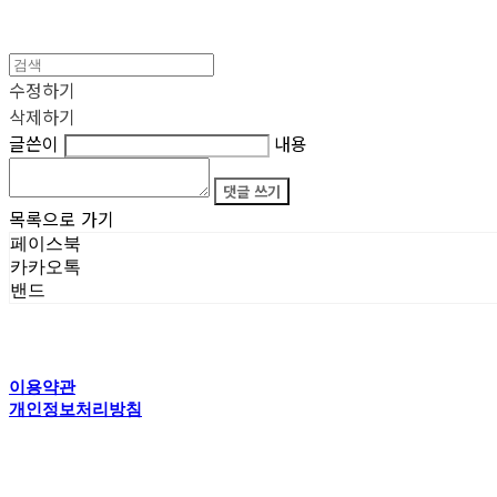
수정하기
삭제하기
글쓴이
내용
댓글 쓰기
목록으로 가기
페이스북
카카오톡
밴드
이용약관
개인정보처리방침
사업자정보확인
상호: 타이탄갤러리 | 전화: 070-4554-5150 | 이메일: creator@titansgallery.com