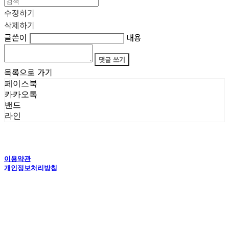
수정하기
삭제하기
글쓴이
내용
댓글 쓰기
목록으로 가기
페이스북
카카오톡
밴드
라인
이용약관
개인정보처리방침
사업자정보확인
상호: 타이탄갤러리 | 전화: 070-4554-5150 | 이메일: creator@titansgallery.com
통신판매:
신고완료
| 호스팅제공자: (주)식스샵