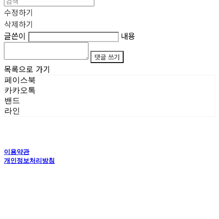
수정하기
삭제하기
글쓴이
내용
댓글 쓰기
목록으로 가기
페이스북
카카오톡
밴드
라인
이용약관
개인정보처리방침
사업자정보확인
상호: 타이탄갤러리 | 전화: 070-4554-5150 | 이메일: creator@titansgallery.com
통신판매:
신고완료
| 호스팅제공자: (주)식스샵