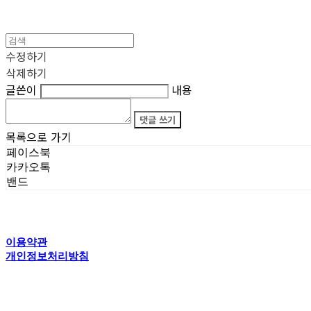
수정하기
삭제하기
글쓴이
내용
댓글 쓰기
목록으로 가기
페이스북
카카오톡
밴드
이용약관
개인정보처리방침
사업자정보확인
상호: 타이탄갤러리 | 전화: 070-4554-5150 | 이메일: creator@titansgallery.com