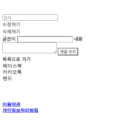
수정하기
삭제하기
글쓴이
내용
댓글 쓰기
목록으로 가기
페이스북
카카오톡
밴드
이용약관
개인정보처리방침
사업자정보확인
상호: 타이탄갤러리 | 전화: 070-4554-5150 | 이메일: creator@titansgallery.com