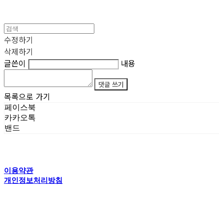
수정하기
삭제하기
글쓴이
내용
댓글 쓰기
목록으로 가기
페이스북
카카오톡
밴드
이용약관
개인정보처리방침
사업자정보확인
상호: 타이탄갤러리 | 전화: 070-4554-5150 | 이메일: creator@titansgallery.com