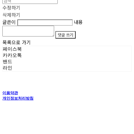
수정하기
삭제하기
글쓴이
내용
댓글 쓰기
목록으로 가기
페이스북
카카오톡
밴드
라인
이용약관
개인정보처리방침
사업자정보확인
상호: 타이탄갤러리 | 전화: 070-4554-5150 | 이메일: creator@titansgallery.com
통신판매:
신고완료
| 호스팅제공자: (주)식스샵