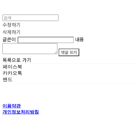
수정하기
삭제하기
글쓴이
내용
댓글 쓰기
목록으로 가기
페이스북
카카오톡
밴드
이용약관
개인정보처리방침
사업자정보확인
상호: 타이탄갤러리 | 전화: 070-4554-5150 | 이메일: creator@titansgallery.com