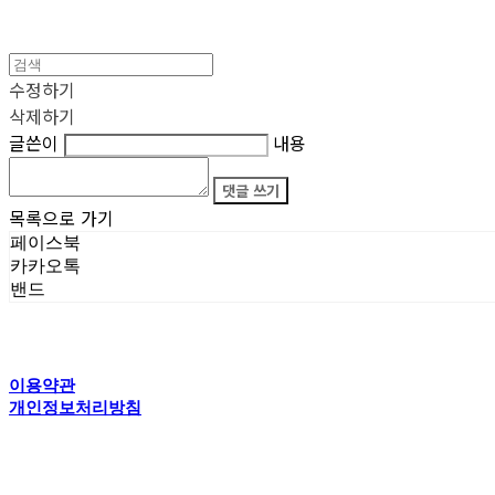
수정하기
삭제하기
글쓴이
내용
댓글 쓰기
목록으로 가기
페이스북
카카오톡
밴드
이용약관
개인정보처리방침
사업자정보확인
상호: 타이탄갤러리 | 전화: 070-4554-5150 | 이메일: creator@titansgallery.com