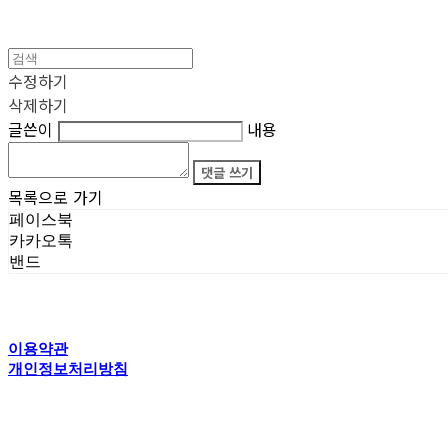
수정하기
삭제하기
글쓴이
내용
댓글 쓰기
목록으로 가기
페이스북
카카오톡
밴드
이용약관
개인정보처리방침
사업자정보확인
상호: 타이탄갤러리 | 전화: 070-4554-5150 | 이메일: creator@titansgallery.com