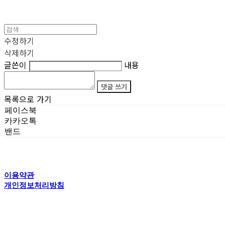
수정하기
삭제하기
글쓴이
내용
댓글 쓰기
목록으로 가기
페이스북
카카오톡
밴드
이용약관
개인정보처리방침
사업자정보확인
상호: 타이탄갤러리 | 전화: 070-4554-5150 | 이메일: creator@titansgallery.com